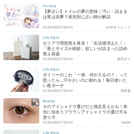
【夢占い】トイレの夢の意味｜汚い・詰まる
は実は吉夢？状況別に占い師が解説
2026/08/07 08:00
michill トレンド
セリアで理想形を発見！「生活感消えた！」
「形とサイズが絶妙」欲しいが詰まった詰め
替え容器
2026/08/07 08:00
如月せり
ダイソーのこれ「一体、何が入るの？」って
思ったら…♡小さいのに頼れる！毎日使いた
い黒ポーチ
2026/08/07 08:00
海原藍
そのアイシャドウ選びだと残念見えかも！本
当に似合うブラウンアイシャドウの選び方＆
塗り方
2026/08/07 08:00
tobibi