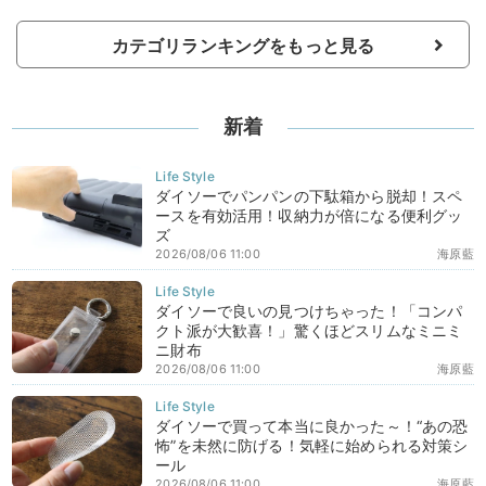
カテゴリランキングをもっと見る
新着
ダイソーでパンパンの下駄箱から脱却！スペ
ースを有効活用！収納力が倍になる便利グッ
ズ
2026/08/06 11:00
海原藍
ダイソーで良いの見つけちゃった！「コンパ
クト派が大歓喜！」驚くほどスリムなミニミ
ニ財布
2026/08/06 11:00
海原藍
ダイソーで買って本当に良かった～！“あの恐
怖”を未然に防げる！気軽に始められる対策シ
ール
2026/08/06 11:00
海原藍