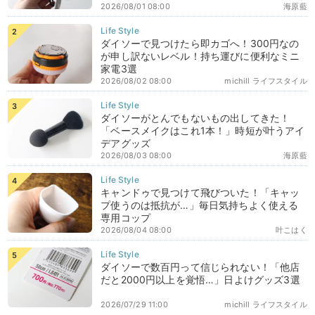
2026/08/01 08:00
海原藍
ダイソーで見つけたら即カゴへ！300円なの
が申し訳ないレベル！持ち運びに便利なミニ
家電3選
2026/08/02 08:00
michill ライフスタイル
ダイソーがとんでもないもの出してきた！
「ベースメイクはこれ1本！」時短が叶うアイ
デアグッズ
2026/08/03 08:00
海原藍
キャンドゥで見つけて飛びついた！「キャッ
プ使うのは抵抗が…」毎日気持ちよく使える
専用コップ
2026/08/04 08:00
叶こはく
ダイソーで数百円って信じられない！「他店
だと2000円以上を覚悟…」日よけグッズ3選
2026/07/29 11:00
michill ライフスタイル