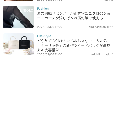
夏の羽織りはシアーが正解♡ユニクロのショ
ートカーデが涼しげ＆冷房対策で使える！
2026/08/06 11:00
emi_fashion_1122
どう見ても付録のレベルじゃない！大人気
「ダーリッチ」の新作ツイードバッグが高見
え＆大容量♡
2026/08/06 11:00
michill エンタメ