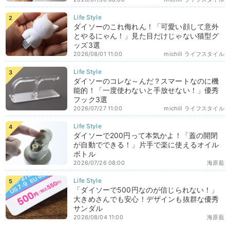
ダイソーのこれ侮れん！「可愛い顔して意外
とやるにゃん！」見た目だけじゃない猫型グ
ッズ3選
2026/08/01 11:00
michill ライフスタイル
ダイソーのコレな～んだ？スマートなのに機
能的！「一度使わないと手放せない！」優秀
フック3選
2026/07/27 11:00
michill ライフスタイル
ダイソーで200円って本気かよ！「蓋の開閉
が自動でできる！」片手で楽に使えるオイル
ボトル
2026/07/26 08:00
海原藍
「ダイソーで500円なのが信じられない！」
大きめさんでも安心！デザインも抜群な優秀
サンダル
2026/08/04 11:00
海原藍