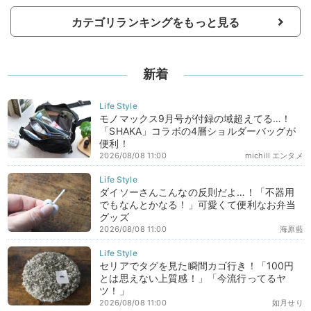
カテゴリランキングをもっと見る
新着
モノマックス9月号が付録の域超えてる…！
「SHAKA」コラボの4層ショルダーバッグが
便利！
2026/08/08 11:00
michill エンタメ
ダイソーさんこんなの反則だよ…！「不器用
でもなんとかなる！」可愛くて便利なお弁当
グッズ
2026/08/08 11:00
海原藍
セリアでタグを見た瞬間カゴ行き！「100円
とは思えない上質感！」「今流行ってるヤ
ツ！」
2026/08/08 11:00
如月せり