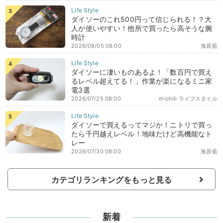
ダイソーのこれ500円って信じられる！？大
人が使いやすい！他所で買ったら高そうな腕
時計
2026/08/05 08:00
海原藍
ダイソーに凄いものあるよ！「数百円で買え
るレベル超えてる！」作業が楽になるミニ家
電3選
2026/07/25 08:00
michill ライフスタイル
ダイソーで買えるってマジか！ニトリで買っ
たら千円越えレベル！地味だけど高機能なト
レー
2026/07/30 08:00
海原藍
カテゴリランキングをもっと見る
新着