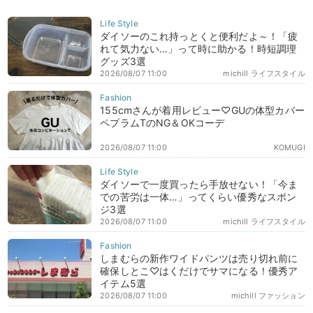
ダイソーのこれ持っとくと便利だよ～！「疲
れて気力ない…」って時に助かる！時短調理
グッズ3選
2026/08/07 11:00
michill ライフスタイル
155cmさんが着用レビュー♡GUの体型カバー
ペプラムTのNG＆OKコーデ
2026/08/07 11:00
KOMUGI
ダイソーで一度買ったら手放せない！「今ま
での苦労は一体…」ってくらい優秀なスポン
ジ3選
2026/08/07 11:00
michill ライフスタイル
しまむらの新作ワイドパンツは売り切れ前に
確保しとこ♡はくだけでサマになる！優秀ア
イテム5選
2026/08/07 11:00
michill ファッション