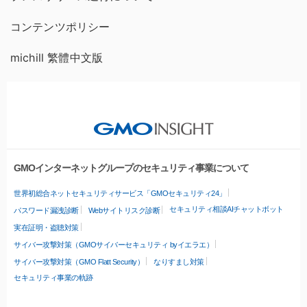
コンテンツポリシー
michill 繁體中文版
GMOインターネットグループのセキュリティ事業について
世界初総合ネットセキュリティサービス「GMOセキュリティ24」
セキュリティ相談AIチャットボット
パスワード漏洩診断
Webサイトリスク診断
実在証明・盗聴対策
サイバー攻撃対策（GMOサイバーセキュリティ byイエラエ）
サイバー攻撃対策（GMO Flatt Security）
なりすまし対策
セキュリティ事業の軌跡