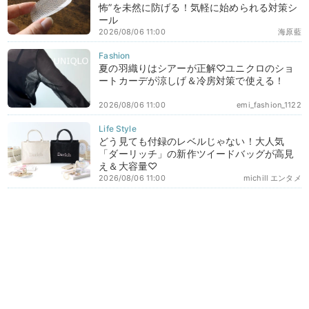
怖”を未然に防げる！気軽に始められる対策シ
ール
2026/08/06 11:00
海原藍
夏の羽織りはシアーが正解♡ユニクロのショ
ートカーデが涼しげ＆冷房対策で使える！
2026/08/06 11:00
emi_fashion_1122
どう見ても付録のレベルじゃない！大人気
「ダーリッチ」の新作ツイードバッグが高見
え＆大容量♡
2026/08/06 11:00
michill エンタメ