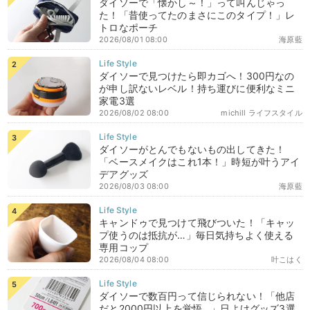
ダイソーで「懐かし～！」って叫んじゃっ
た！「昔使ってたのまさにこのタイプ！」レ
トロなポーチ
2026/08/01 08:00
海原藍
ダイソーで見つけたら即カゴへ！300円なの
が申し訳ないレベル！持ち運びに便利なミニ
家電3選
2026/08/02 08:00
michill ライフスタイル
ダイソーがとんでもないもの出してきた！
「ベースメイクはこれ1本！」時短が叶うアイ
デアグッズ
2026/08/03 08:00
海原藍
キャンドゥで見つけて飛びついた！「キャッ
プ使うのは抵抗が…」毎日気持ちよく使える
専用コップ
2026/08/04 08:00
叶こはく
ダイソーで数百円って信じられない！「他店
だと2000円以上を覚悟…」日よけグッズ3選