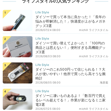
ライフスタイルの人気ランキング
ダイソーで買って本当に良かった！「長年の
悩みが即解消した！」快適度が上がるメガネ
グッズ3選
2026/07/24 08:00
michill ライフスタイル
ダイソーで買い替えてよかった！「100均の
商品とは思えない！」便利すぎる高機能グッ
ズ3選
2026/08/03 08:00
michill ライフスタイル
ダイソーのこれ500円って信じられる！？大
人が使いやすい！他所で買ったら高そうな腕
時計
2026/08/05 08:00
海原藍
ダイソーに凄いものあるよ！「数百円で買え
るレベル超えてる！」作業が楽になるミニ家
電3選
2026/07/25 08:00
michill ライフスタイル