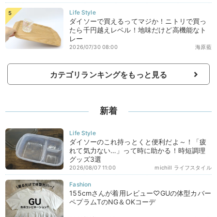
ダイソーで買えるってマジか！ニトリで買っ
たら千円越えレベル！地味だけど高機能なト
レー
2026/07/30 08:00
海原藍
カテゴリランキングをもっと見る
新着
ダイソーのこれ持っとくと便利だよ～！「疲
れて気力ない…」って時に助かる！時短調理
グッズ3選
2026/08/07 11:00
michill ライフスタイル
155cmさんが着用レビュー♡GUの体型カバー
ペプラムTのNG＆OKコーデ