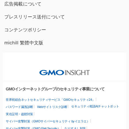
広告掲載について
プレスリリース送付について
コンテンツポリシー
michill 繁體中文版
GMOインターネットグループのセキュリティ事業について
世界初総合ネットセキュリティサービス「GMOセキュリティ24」
セキュリティ相談AIチャットボット
パスワード漏洩診断
Webサイトリスク診断
実在証明・盗聴対策
サイバー攻撃対策（GMOサイバーセキュリティ byイエラエ）
サイバー攻撃対策（GMO Flatt Security）
なりすまし対策