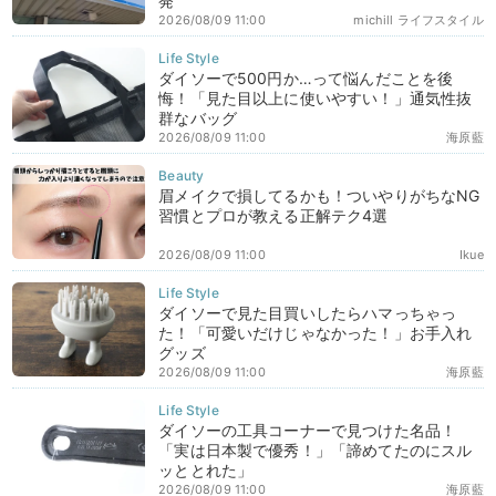
発
2026/08/09 11:00
michill ライフスタイル
ダイソーで500円か…って悩んだことを後
悔！「見た目以上に使いやすい！」通気性抜
群なバッグ
2026/08/09 11:00
海原藍
眉メイクで損してるかも！ついやりがちなNG
習慣とプロが教える正解テク4選
2026/08/09 11:00
Ikue
ダイソーで見た目買いしたらハマっちゃっ
た！「可愛いだけじゃなかった！」お手入れ
グッズ
2026/08/09 11:00
海原藍
ダイソーの工具コーナーで見つけた名品！
「実は日本製で優秀！」「諦めてたのにスル
ッととれた」
2026/08/09 11:00
海原藍