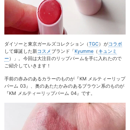
ダイソーと東京ガールズコレクション（
TGC
）が
コラボ
して爆誕した新
コスメ
ブランド「
Kyumme
（
キュンミ
ー
）」。今回は大注目のリップバームを手に入れたので
ご紹介していきます！
手前の赤みのあるカラーのものが『KM メルティーリップ
バーム 03』、奥のあたたかみのあるブラウン系のものが
『KM メルティーリップバーム 04』です。