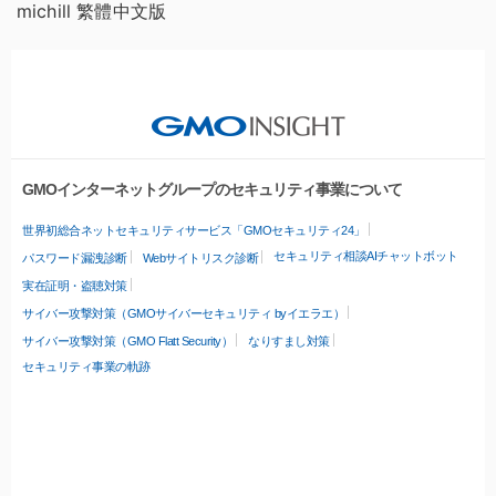
michill 繁體中文版
GMOインターネットグループのセキュリティ事業について
世界初総合ネットセキュリティサービス「GMOセキュリティ24」
セキュリティ相談AIチャットボット
パスワード漏洩診断
Webサイトリスク診断
実在証明・盗聴対策
サイバー攻撃対策（GMOサイバーセキュリティ byイエラエ）
サイバー攻撃対策（GMO Flatt Security）
なりすまし対策
セキュリティ事業の軌跡