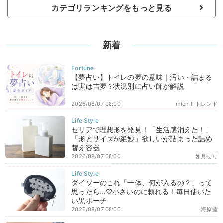
カテゴリランキングをもっと見る
新着
【夢占い】トイレの夢の意味｜汚い・詰まる
は実は吉夢？状況別に占い師が解説
2026/08/07 08:00
michill トレンド
セリアで理想形を発見！「生活感消えた！」
「形とサイズが絶妙」欲しいが詰まった詰め
替え容器
2026/08/07 08:00
如月せり
ダイソーのこれ「一体、何が入るの？」って
思ったら…♡小さいのに頼れる！毎日使いた
い黒ポーチ
2026/08/07 08:00
海原藍