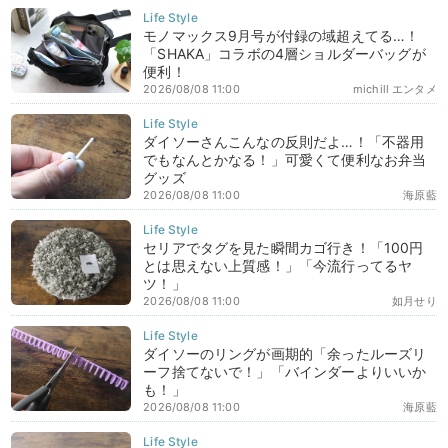
モノマックス9月号が付録の域超えてる…！
「SHAKA」コラボの4層ショルダーバッグが
便利！
2026/08/08 11:00
michill エンタメ
ダイソーさんこんなの反則だよ…！「不器用
でもなんとかなる！」可愛くて便利なお弁当
グッズ
2026/08/08 11:00
海原藍
セリアでタグを見た瞬間カゴ行き！「100円
とは思えない上質感！」「今流行ってるヤ
ツ！」
2026/08/08 11:00
如月せり
ダイソーのリングが画期的「余ったルーズリ
ーフ捨てないで！」「バインダーよりいいか
も！」
2026/08/08 11:00
海原藍