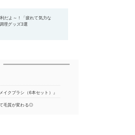
便利だよ～！「疲れて気力な
調理グッズ3選
メイクブラシ（6本セット）』
て毛質が変わる◎