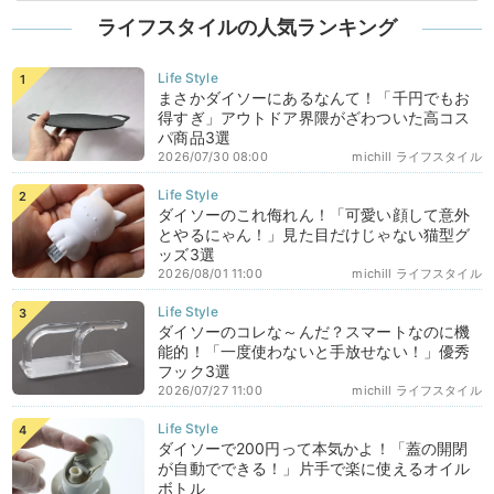
ライフスタイルの人気ランキング
まさかダイソーにあるなんて！「千円でもお
得すぎ」アウトドア界隈がざわついた高コス
パ商品3選
2026/07/30 08:00
michill ライフスタイル
ダイソーのこれ侮れん！「可愛い顔して意外
とやるにゃん！」見た目だけじゃない猫型グ
ッズ3選
2026/08/01 11:00
michill ライフスタイル
ダイソーのコレな～んだ？スマートなのに機
能的！「一度使わないと手放せない！」優秀
フック3選
2026/07/27 11:00
michill ライフスタイル
ダイソーで200円って本気かよ！「蓋の開閉
が自動でできる！」片手で楽に使えるオイル
ボトル