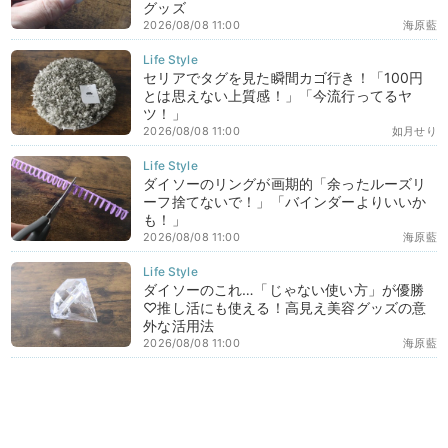
グッズ
2026/08/08 11:00
海原藍
セリアでタグを見た瞬間カゴ行き！「100円
とは思えない上質感！」「今流行ってるヤ
ツ！」
2026/08/08 11:00
如月せり
ダイソーのリングが画期的「余ったルーズリ
ーフ捨てないで！」「バインダーよりいいか
も！」
2026/08/08 11:00
海原藍
ダイソーのこれ…「じゃない使い方」が優勝
♡推し活にも使える！高見え美容グッズの意
外な活用法
2026/08/08 11:00
海原藍