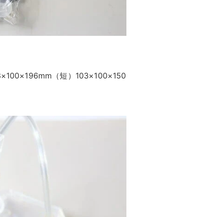
0×196mm（短）103×100×150