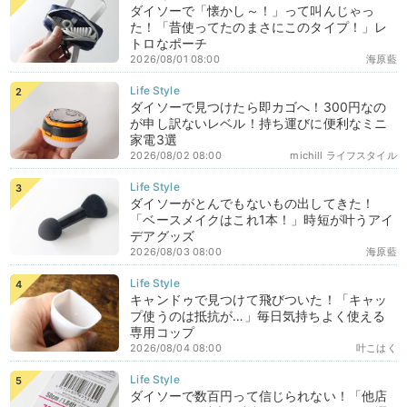
ダイソーで「懐かし～！」って叫んじゃっ
た！「昔使ってたのまさにこのタイプ！」レ
トロなポーチ
2026/08/01 08:00
海原藍
ダイソーで見つけたら即カゴへ！300円なの
が申し訳ないレベル！持ち運びに便利なミニ
家電3選
2026/08/02 08:00
michill ライフスタイル
ダイソーがとんでもないもの出してきた！
「ベースメイクはこれ1本！」時短が叶うアイ
デアグッズ
2026/08/03 08:00
海原藍
キャンドゥで見つけて飛びついた！「キャッ
プ使うのは抵抗が…」毎日気持ちよく使える
専用コップ
2026/08/04 08:00
叶こはく
ダイソーで数百円って信じられない！「他店