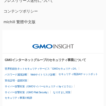
プレスリリース送付について
コンテンツポリシー
michill 繁體中文版
GMOインターネットグループのセキュリティ事業について
世界初総合ネットセキュリティサービス「GMOセキュリティ24」
セキュリティ相談AIチャットボット
パスワード漏洩診断
Webサイトリスク診断
実在証明・盗聴対策
サイバー攻撃対策（GMOサイバーセキュリティ byイエラエ）
サイバー攻撃対策（GMO Flatt Security）
なりすまし対策
セキュリティ事業の軌跡