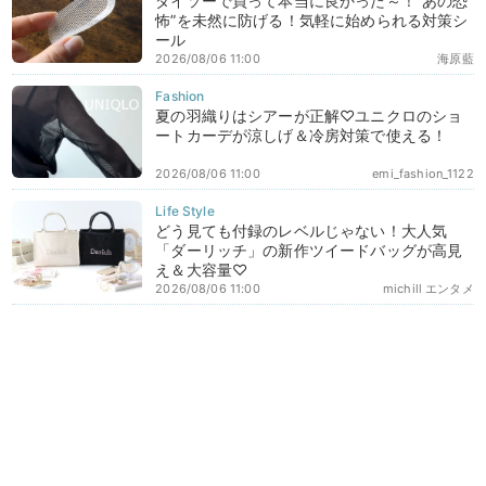
ダイソーで買って本当に良かった～！“あの恐
怖”を未然に防げる！気軽に始められる対策シ
ール
2026/08/06 11:00
海原藍
夏の羽織りはシアーが正解♡ユニクロのショ
ートカーデが涼しげ＆冷房対策で使える！
2026/08/06 11:00
emi_fashion_1122
どう見ても付録のレベルじゃない！大人気
「ダーリッチ」の新作ツイードバッグが高見
え＆大容量♡
2026/08/06 11:00
michill エンタメ