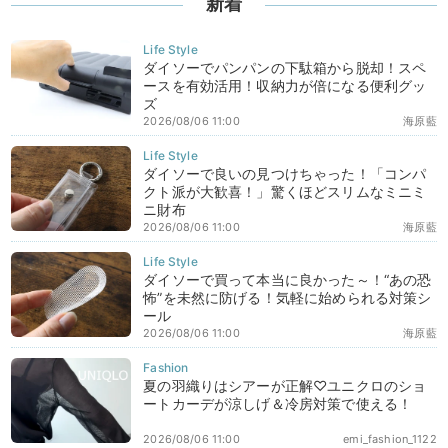
新着
ダイソーでパンパンの下駄箱から脱却！スペ
ースを有効活用！収納力が倍になる便利グッ
ズ
2026/08/06 11:00
海原藍
ダイソーで良いの見つけちゃった！「コンパ
クト派が大歓喜！」驚くほどスリムなミニミ
ニ財布
2026/08/06 11:00
海原藍
ダイソーで買って本当に良かった～！“あの恐
怖”を未然に防げる！気軽に始められる対策シ
ール
2026/08/06 11:00
海原藍
夏の羽織りはシアーが正解♡ユニクロのショ
ートカーデが涼しげ＆冷房対策で使える！
2026/08/06 11:00
emi_fashion_1122