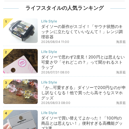
ライフスタイルの人気ランキング
ダイソーの新作がスゴイ！「サウナ状態のキ
ッチンに立たなくていいなんて！」レンジ調
理容器
2026/08/04 11:00
海原藍
ダイソーで思わず2度見！200円とは思えない
可愛さ♡「それどこの？」って聞かれるスト
ラップ
2026/07/31 08:00
海原藍
「か…可愛すぎる」ダイソーで200円なのが申
し訳なくなる！他で買ったら高そうなスマホ
グッズ
2026/08/03 08:00
海原藍
ダイソーで買い替えてよかった！「100均の
商品とは思えない！」便利すぎる高機能グッ
ズ3選