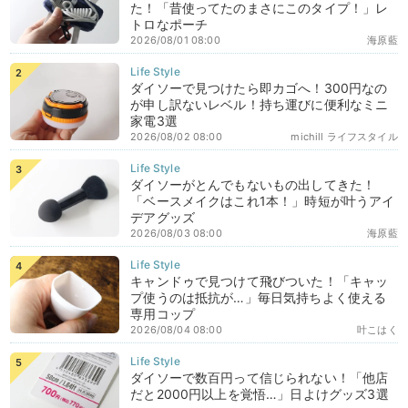
た！「昔使ってたのまさにこのタイプ！」レ
トロなポーチ
2026/08/01 08:00
海原藍
ダイソーで見つけたら即カゴへ！300円なの
が申し訳ないレベル！持ち運びに便利なミニ
家電3選
2026/08/02 08:00
michill ライフスタイル
ダイソーがとんでもないもの出してきた！
「ベースメイクはこれ1本！」時短が叶うアイ
デアグッズ
2026/08/03 08:00
海原藍
キャンドゥで見つけて飛びついた！「キャッ
プ使うのは抵抗が…」毎日気持ちよく使える
専用コップ
2026/08/04 08:00
叶こはく
ダイソーで数百円って信じられない！「他店
だと2000円以上を覚悟…」日よけグッズ3選