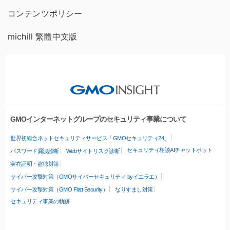
コンテンツポリシー
michill 繁體中文版
GMOインターネットグループのセキュリティ事業について
世界初総合ネットセキュリティサービス「GMOセキュリティ24」
セキュリティ相談AIチャットボット
パスワード漏洩診断
Webサイトリスク診断
実在証明・盗聴対策
サイバー攻撃対策（GMOサイバーセキュリティ byイエラエ）
サイバー攻撃対策（GMO Flatt Security）
なりすまし対策
セキュリティ事業の軌跡