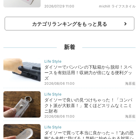
2026/07/29 11:00
michill ライフスタイル
カテゴリランキングをもっと見る
新着
ダイソーでパンパンの下駄箱から脱却！スペ
ースを有効活用！収納力が倍になる便利グッ
ズ
2026/08/06 11:00
海原藍
ダイソーで良いの見つけちゃった！「コンパ
クト派が大歓喜！」驚くほどスリムなミニミ
ニ財布
2026/08/06 11:00
海原藍
ダイソーで買って本当に良かった～！“あの恐
怖”を未然に防げる！気軽に始められる対策シ