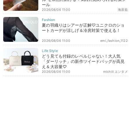
ール
2026/08/06 11:00
海原藍
夏の羽織りはシアーが正解♡ユニクロのショ
ートカーデが涼しげ＆冷房対策で使える！
2026/08/06 11:00
emi_fashion_1122
どう見ても付録のレベルじゃない！大人気
「ダーリッチ」の新作ツイードバッグが高見
え＆大容量♡
2026/08/06 11:00
michill エンタメ