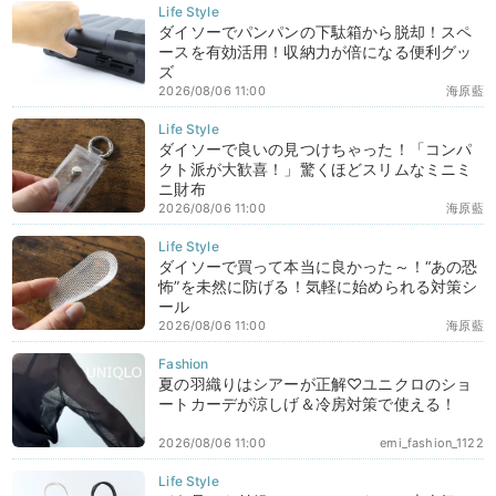
ダイソーでパンパンの下駄箱から脱却！スペ
ースを有効活用！収納力が倍になる便利グッ
ズ
2026/08/06 11:00
海原藍
ダイソーで良いの見つけちゃった！「コンパ
クト派が大歓喜！」驚くほどスリムなミニミ
ニ財布
2026/08/06 11:00
海原藍
ダイソーで買って本当に良かった～！“あの恐
怖”を未然に防げる！気軽に始められる対策シ
ール
2026/08/06 11:00
海原藍
夏の羽織りはシアーが正解♡ユニクロのショ
ートカーデが涼しげ＆冷房対策で使える！
2026/08/06 11:00
emi_fashion_1122