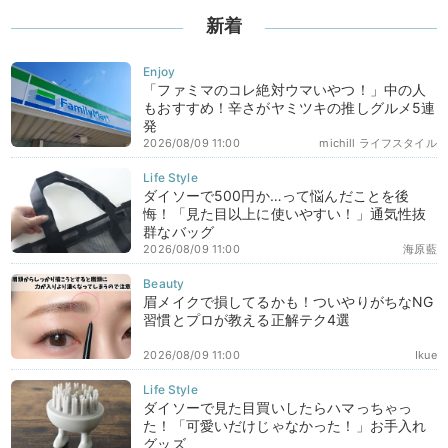
新着
「ファミマのコレ絶対ウマいやつ！」中の人
もおすすめ！辛さがヤミツキの推しグルメ5連
発
2026/08/09 11:00
michill ライフスタイル
ダイソーで500円か…って悩んだことを後
悔！「見た目以上に使いやすい！」通気性抜
群なバッグ
2026/08/09 11:00
海原藍
眉メイクで損してるかも！ついやりがちなNG
習慣とプロが教える正解テク4選
2026/08/09 11:00
Ikue
ダイソーで見た目買いしたらハマっちゃっ
た！「可愛いだけじゃなかった！」お手入れ
グッズ