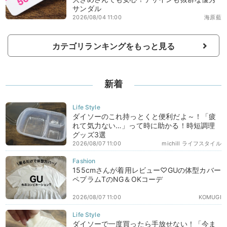
サンダル
2026/08/04 11:00
海原藍
カテゴリランキングをもっと見る
新着
ダイソーのこれ持っとくと便利だよ～！「疲
れて気力ない…」って時に助かる！時短調理
グッズ3選
2026/08/07 11:00
michill ライフスタイル
155cmさんが着用レビュー♡GUの体型カバー
ペプラムTのNG＆OKコーデ
2026/08/07 11:00
KOMUGI
ダイソーで一度買ったら手放せない！「今ま