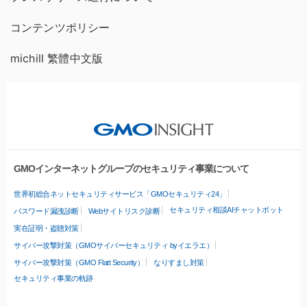
コンテンツポリシー
michill 繁體中文版
GMOインターネットグループのセキュリティ事業について
世界初総合ネットセキュリティサービス「GMOセキュリティ24」
セキュリティ相談AIチャットボット
パスワード漏洩診断
Webサイトリスク診断
実在証明・盗聴対策
サイバー攻撃対策（GMOサイバーセキュリティ byイエラエ）
サイバー攻撃対策（GMO Flatt Security）
なりすまし対策
セキュリティ事業の軌跡