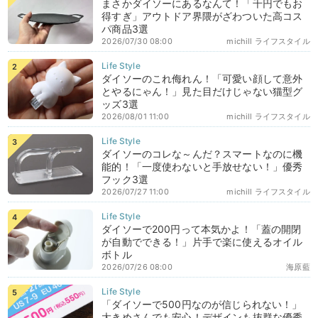
まさかダイソーにあるなんて！「千円でもお
得すぎ」アウトドア界隈がざわついた高コス
パ商品3選
2026/07/30 08:00
michill ライフスタイル
ダイソーのこれ侮れん！「可愛い顔して意外
とやるにゃん！」見た目だけじゃない猫型グ
ッズ3選
2026/08/01 11:00
michill ライフスタイル
ダイソーのコレな～んだ？スマートなのに機
能的！「一度使わないと手放せない！」優秀
フック3選
2026/07/27 11:00
michill ライフスタイル
ダイソーで200円って本気かよ！「蓋の開閉
が自動でできる！」片手で楽に使えるオイル
ボトル
2026/07/26 08:00
海原藍
「ダイソーで500円なのが信じられない！」
大きめさんでも安心！デザインも抜群な優秀