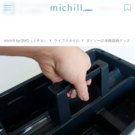
アプリでmichillが
無料ダウンロード
もっと便利に
michill byGMO（ミチル）
ライフスタイル
ダイソーの本格収納グッズ