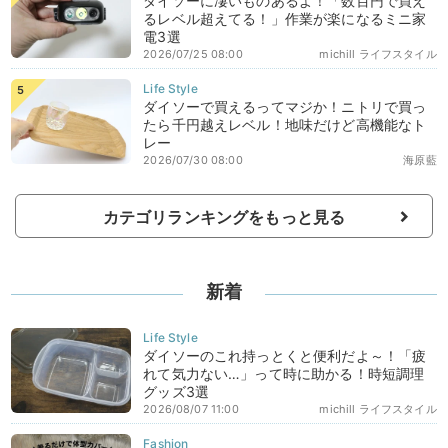
ダイソーに凄いものあるよ！「数百円で買え
るレベル超えてる！」作業が楽になるミニ家
電3選
2026/07/25 08:00
michill ライフスタイル
ダイソーで買えるってマジか！ニトリで買っ
たら千円越えレベル！地味だけど高機能なト
レー
2026/07/30 08:00
海原藍
カテゴリランキングをもっと見る
新着
ダイソーのこれ持っとくと便利だよ～！「疲
れて気力ない…」って時に助かる！時短調理
グッズ3選
2026/08/07 11:00
michill ライフスタイル