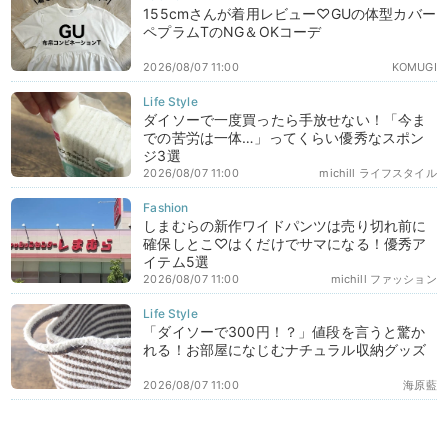
155cmさんが着用レビュー♡GUの体型カバー
ペプラムTのNG＆OKコーデ
2026/08/07 11:00
KOMUGI
ダイソーで一度買ったら手放せない！「今ま
での苦労は一体…」ってくらい優秀なスポン
ジ3選
2026/08/07 11:00
michill ライフスタイル
しまむらの新作ワイドパンツは売り切れ前に
確保しとこ♡はくだけでサマになる！優秀ア
イテム5選
2026/08/07 11:00
michill ファッション
「ダイソーで300円！？」値段を言うと驚か
れる！お部屋になじむナチュラル収納グッズ
2026/08/07 11:00
海原藍