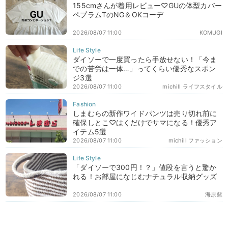
155cmさんが着用レビュー♡GUの体型カバー
ペプラムTのNG＆OKコーデ
2026/08/07 11:00
KOMUGI
ダイソーで一度買ったら手放せない！「今ま
での苦労は一体…」ってくらい優秀なスポン
ジ3選
2026/08/07 11:00
michill ライフスタイル
しまむらの新作ワイドパンツは売り切れ前に
確保しとこ♡はくだけでサマになる！優秀ア
イテム5選
2026/08/07 11:00
michill ファッション
「ダイソーで300円！？」値段を言うと驚か
れる！お部屋になじむナチュラル収納グッズ
2026/08/07 11:00
海原藍