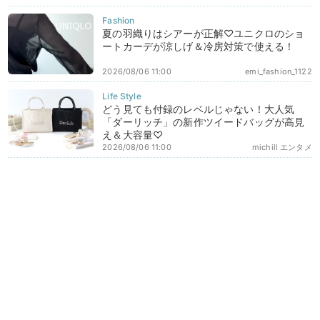
夏の羽織りはシアーが正解♡ユニクロのショ
ートカーデが涼しげ＆冷房対策で使える！
2026/08/06 11:00
emi_fashion_1122
どう見ても付録のレベルじゃない！大人気
「ダーリッチ」の新作ツイードバッグが高見
え＆大容量♡
2026/08/06 11:00
michill エンタメ