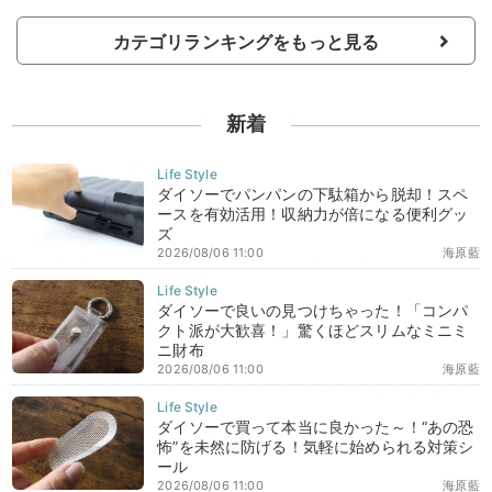
カテゴリランキングをもっと見る
新着
ダイソーでパンパンの下駄箱から脱却！スペ
ースを有効活用！収納力が倍になる便利グッ
ズ
2026/08/06 11:00
海原藍
ダイソーで良いの見つけちゃった！「コンパ
クト派が大歓喜！」驚くほどスリムなミニミ
ニ財布
2026/08/06 11:00
海原藍
ダイソーで買って本当に良かった～！“あの恐
怖”を未然に防げる！気軽に始められる対策シ
ール
2026/08/06 11:00
海原藍