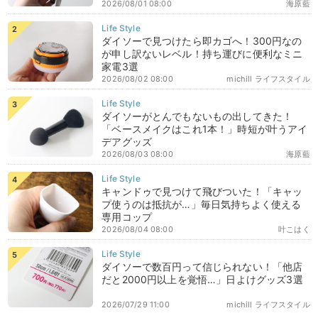
2026/08/01 08:00
海原藍
ダイソーで見つけたら即カゴへ！300円なの
が申し訳ないレベル！持ち運びに便利なミニ
家電3選
2026/08/02 08:00
michill ライフスタイル
ダイソーがとんでもないもの出してきた！
「ベースメイクはこれ1本！」時短が叶うアイ
デアグッズ
2026/08/03 08:00
海原藍
キャンドゥで見つけて飛びついた！「キャッ
プ使うのは抵抗が…」毎日気持ちよく使える
専用コップ
2026/08/04 08:00
叶こはく
ダイソーで数百円って信じられない！「他店
だと2000円以上を覚悟…」日よけグッズ3選
2026/07/29 11:00
michill ライフスタイル