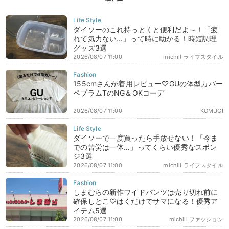
ダイソーのこれ持っとくと便利だよ～！「疲
れて気力ない…」って時に助かる！時短調理
グッズ3選
2026/08/07 11:00
michill ライフスタイル
155cmさんが着用レビュー♡GUの体型カバー
ペプラムTのNG＆OKコーデ
2026/08/07 11:00
KOMUGI
ダイソーで一度買ったら手放せない！「今ま
での苦労は一体…」ってくらい優秀なスポン
ジ3選
2026/08/07 11:00
michill ライフスタイル
しまむらの新作ワイドパンツは売り切れ前に
確保しとこ♡はくだけでサマになる！優秀ア
イテム5選
2026/08/07 11:00
michill ファッション