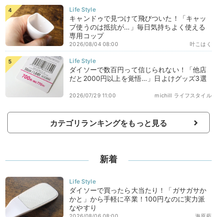
キャンドゥで見つけて飛びついた！「キャッ
プ使うのは抵抗が…」毎日気持ちよく使える
専用コップ
2026/08/04 08:00
叶こはく
ダイソーで数百円って信じられない！「他店
だと2000円以上を覚悟…」日よけグッズ3選
2026/07/29 11:00
michill ライフスタイル
カテゴリランキングをもっと見る
新着
ダイソーで買ったら大当たり！「ガサガサか
かと」から手軽に卒業！100円なのに実力派
なやすり
2026/08/06 08:00
海原藍