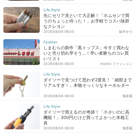
先にセリア見といて大正解！「ホムセンで買
うのちょっと待った！」お手軽でコスパ抜群
なクレヨン
2026/08/06 08:00
如月せり
しまむらの新作「黒トップス」今すぐ買わな
いと売り切れ早そう…！早い者勝ちのコレ買
いリスト
2026/08/06 08:00
michill ファッション
ダイソーで見つけて思わず2度見！「細部まで
リアルすぎ！」本物そっくりなキーホルダー
2026/08/06 08:00
海原藍
ダイソーで買えるのが奇跡！「小さいのに高
機能！」300円だけど買ってよかった本格工
具
2026/08/06 08:00
海原藍