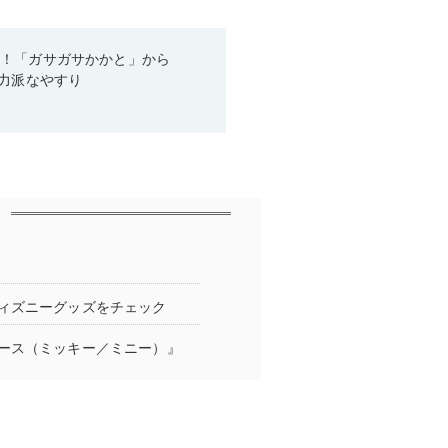
り！「ガサガサかかと」から
実力派なやすり
ィズニーグッズをチェック
ース（ミッキー／ミニー）』