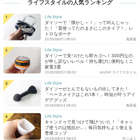
ライフスタイルの人気ランキング
ダイソーで「懐かし～！」って叫んじゃっ
た！「昔使ってたのまさにこのタイプ！」レ
トロなポーチ
2026/08/01 08:00
海原藍
ダイソーで見つけたら即カゴへ！300円なの
が申し訳ないレベル！持ち運びに便利なミニ
家電3選
2026/08/02 08:00
michill ライフスタイル
ダイソーがとんでもないもの出してきた！
「ベースメイクはこれ1本！」時短が叶うアイ
デアグッズ
2026/08/03 08:00
海原藍
キャンドゥで見つけて飛びついた！「キャッ
プ使うのは抵抗が…」毎日気持ちよく使える
専用コップ
2026/08/04 08:00
叶こはく