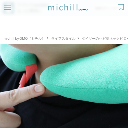
アプリでmichillが
無料ダウンロード
もっと便利に
michill byGMO（ミチル）
ライフスタイル
ダイソーのヘビ型ネックピロ