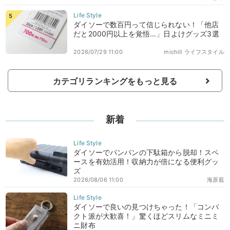
ダイソーで数百円って信じられない！「他店
だと2000円以上を覚悟…」日よけグッズ3選
2026/07/29 11:00
michill ライフスタイル
カテゴリランキングをもっと見る
新着
ダイソーでパンパンの下駄箱から脱却！スペ
ースを有効活用！収納力が倍になる便利グッ
ズ
2026/08/06 11:00
海原藍
ダイソーで良いの見つけちゃった！「コンパ
クト派が大歓喜！」驚くほどスリムなミニミ
ニ財布