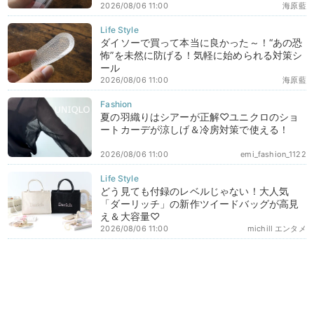
2026/08/06 11:00
海原藍
ダイソーで買って本当に良かった～！“あの恐
怖”を未然に防げる！気軽に始められる対策シ
ール
2026/08/06 11:00
海原藍
夏の羽織りはシアーが正解♡ユニクロのショ
ートカーデが涼しげ＆冷房対策で使える！
2026/08/06 11:00
emi_fashion_1122
どう見ても付録のレベルじゃない！大人気
「ダーリッチ」の新作ツイードバッグが高見
え＆大容量♡
2026/08/06 11:00
michill エンタメ