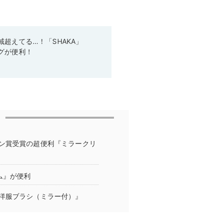
超えてる…！「SHAKA」
グが便利！
ン賞受賞の超便利『ミラークリ
ム』が便利
洋服ブラシ（ミラー付）』