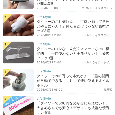
パ商品3選
2026/07/30 08:00
michill ライフスタイル
ダイソーのこれ侮れん！「可愛い顔して意外
とやるにゃん！」見た目だけじゃない猫型グ
ッズ3選
2026/08/01 11:00
michill ライフスタイル
ダイソーのコレな～んだ？スマートなのに機
能的！「一度使わないと手放せない！」優秀
フック3選
2026/07/27 11:00
michill ライフスタイル
ダイソーで200円って本気かよ！「蓋の開閉
が自動でできる！」片手で楽に使えるオイル
ボトル
2026/07/26 08:00
海原藍
「ダイソーで500円なのが信じられない！」
大きめさんでも安心！デザインも抜群な優秀
サンダル