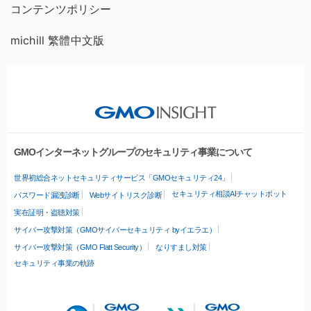
コンテンツポリシー
michill 繁體中文版
GMOインターネットグループのセキュリティ事業について
世界初総合ネットセキュリティサービス「GMOセキュリティ24」
セキュリティ相談AIチャットボット
パスワード漏洩診断
Webサイトリスク診断
実在証明・盗聴対策
サイバー攻撃対策（GMOサイバーセキュリティ byイエラエ）
サイバー攻撃対策（GMO Flatt Security）
なりすまし対策
セキュリティ事業の軌跡