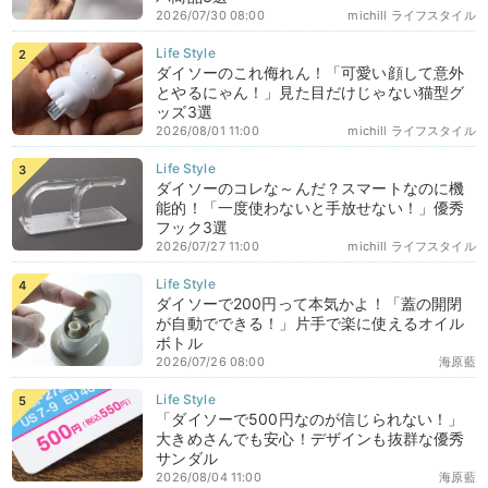
2026/07/30 08:00
michill ライフスタイル
ダイソーのこれ侮れん！「可愛い顔して意外
とやるにゃん！」見た目だけじゃない猫型グ
ッズ3選
2026/08/01 11:00
michill ライフスタイル
ダイソーのコレな～んだ？スマートなのに機
能的！「一度使わないと手放せない！」優秀
フック3選
2026/07/27 11:00
michill ライフスタイル
ダイソーで200円って本気かよ！「蓋の開閉
が自動でできる！」片手で楽に使えるオイル
ボトル
2026/07/26 08:00
海原藍
「ダイソーで500円なのが信じられない！」
大きめさんでも安心！デザインも抜群な優秀
サンダル
2026/08/04 11:00
海原藍