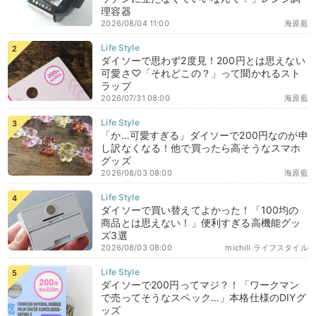
理容器
2026/08/04 11:00
海原藍
ダイソーで思わず2度見！200円とは思えない
可愛さ♡「それどこの？」って聞かれるスト
ラップ
2026/07/31 08:00
海原藍
「か…可愛すぎる」ダイソーで200円なのが申
し訳なくなる！他で買ったら高そうなスマホ
グッズ
2026/08/03 08:00
海原藍
ダイソーで買い替えてよかった！「100均の
商品とは思えない！」便利すぎる高機能グッ
ズ3選
2026/08/03 08:00
michill ライフスタイル
ダイソーで200円ってマジ？！「ワークマン
で売ってそうなスペック…」本格仕様のDIYグ
ッズ