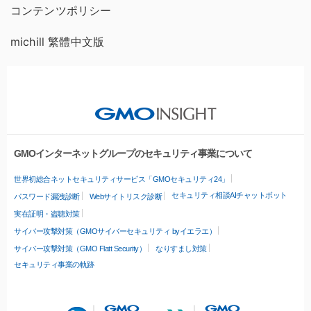
コンテンツポリシー
michill 繁體中文版
GMOインターネットグループのセキュリティ事業について
世界初総合ネットセキュリティサービス「GMOセキュリティ24」
セキュリティ相談AIチャットボット
パスワード漏洩診断
Webサイトリスク診断
実在証明・盗聴対策
サイバー攻撃対策（GMOサイバーセキュリティ byイエラエ）
サイバー攻撃対策（GMO Flatt Security）
なりすまし対策
セキュリティ事業の軌跡