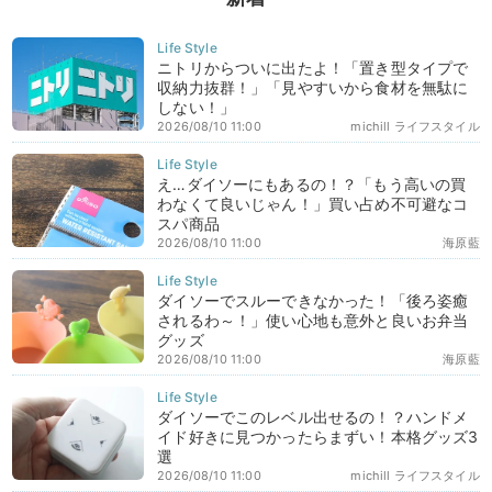
ニトリからついに出たよ！「置き型タイプで
収納力抜群！」「見やすいから食材を無駄に
しない！」
2026/08/10 11:00
michill ライフスタイル
え…ダイソーにもあるの！？「もう高いの買
わなくて良いじゃん！」買い占め不可避なコ
スパ商品
2026/08/10 11:00
海原藍
ダイソーでスルーできなかった！「後ろ姿癒
されるわ～！」使い心地も意外と良いお弁当
グッズ
2026/08/10 11:00
海原藍
ダイソーでこのレベル出せるの！？ハンドメ
イド好きに見つかったらまずい！本格グッズ3
選
2026/08/10 11:00
michill ライフスタイル