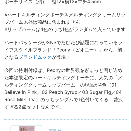
ポーチサイズ（約）：縦12×横12×マチ4.5cm
※ハートキルティングポーチ＆メルティングクリームリッ
プバーム以外は商品に含まれません
※リップバームは4色のうち1色がランダムで入っています
ハートパッケージがSNSでたびたび話題になっているラ
イフスタイルブランド「Peony（ピオニー）」から、初
となる
ブランドムック
が登場！
今回の特別付録は、Peonyの世界観をぎゅっと閉じ込め
た本誌限定のハートキルティングポーチに、人気の「メ
ルティングクリームリップバーム」の現品が4色（01
Believe in Pink／02 Peach Syrup／03 Sugar Fig／04
Rose Milk Tea）のうちランダムで1色付いてくる、贅沢
すぎる2点セットなんです。
宝島社