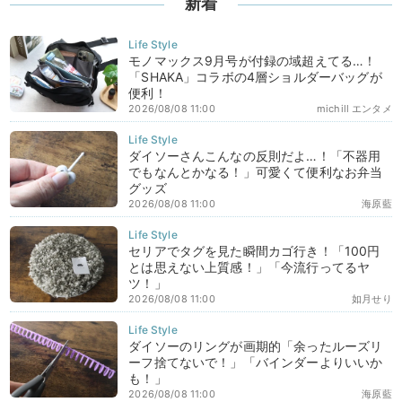
新着
モノマックス9月号が付録の域超えてる…！
「SHAKA」コラボの4層ショルダーバッグが
便利！
2026/08/08 11:00
michill エンタメ
ダイソーさんこんなの反則だよ…！「不器用
でもなんとかなる！」可愛くて便利なお弁当
グッズ
2026/08/08 11:00
海原藍
セリアでタグを見た瞬間カゴ行き！「100円
とは思えない上質感！」「今流行ってるヤ
ツ！」
2026/08/08 11:00
如月せり
ダイソーのリングが画期的「余ったルーズリ
ーフ捨てないで！」「バインダーよりいいか
も！」
2026/08/08 11:00
海原藍