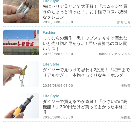
先にセリア見といて大正解！「ホムセンで買
うのちょっと待った！」お手軽でコスパ抜群
なクレヨン
2026/08/06 08:00
如月せり
しまむらの新作「黒トップス」今すぐ買わな
いと売り切れ早そう…！早い者勝ちのコレ買
いリスト
2026/08/06 08:00
michill ファッション
ダイソーで見つけて思わず2度見！「細部まで
リアルすぎ！」本物そっくりなキーホルダー
2026/08/06 08:00
海原藍
ダイソーで買えるのが奇跡！「小さいのに高
機能！」300円だけど買ってよかった本格工
具
2026/08/06 08:00
海原藍