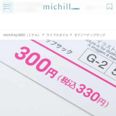
アプリでmichillが
無料ダウンロード
もっと便利に
michill byGMO（ミチル）
ライフスタイル
ダイソーナップサック