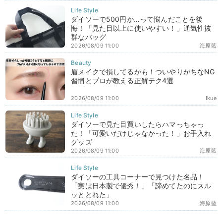
ダイソーで500円か…って悩んだことを後
悔！「見た目以上に使いやすい！」通気性抜
群なバッグ
2026/08/09 11:00
海原藍
眉メイクで損してるかも！ついやりがちなNG
習慣とプロが教える正解テク4選
2026/08/09 11:00
Ikue
ダイソーで見た目買いしたらハマっちゃっ
た！「可愛いだけじゃなかった！」お手入れ
グッズ
2026/08/09 11:00
海原藍
ダイソーの工具コーナーで見つけた名品！
「実は日本製で優秀！」「諦めてたのにスル
ッととれた」
2026/08/09 11:00
海原藍