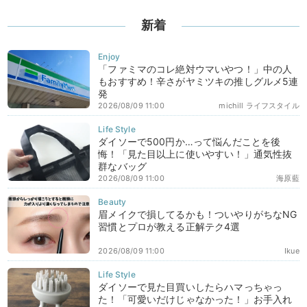
新着
「ファミマのコレ絶対ウマいやつ！」中の人
もおすすめ！辛さがヤミツキの推しグルメ5連
発
2026/08/09 11:00
michill ライフスタイル
ダイソーで500円か…って悩んだことを後
悔！「見た目以上に使いやすい！」通気性抜
群なバッグ
2026/08/09 11:00
海原藍
眉メイクで損してるかも！ついやりがちなNG
習慣とプロが教える正解テク4選
2026/08/09 11:00
Ikue
ダイソーで見た目買いしたらハマっちゃっ
た！「可愛いだけじゃなかった！」お手入れ