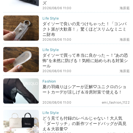
ズ
2026/08/06 11:00
海原藍
ダイソーで良いの見つけちゃった！「コンパ
クト派が大歓喜！」驚くほどスリムなミニミ
ニ財布
2026/08/06 11:00
海原藍
ダイソーで買って本当に良かった～！“あの恐
怖”を未然に防げる！気軽に始められる対策シ
ール
2026/08/06 11:00
海原藍
夏の羽織りはシアーが正解♡ユニクロのショ
ートカーデが涼しげ＆冷房対策で使える！
2026/08/06 11:00
emi_fashion_1122
どう見ても付録のレベルじゃない！大人気
「ダーリッチ」の新作ツイードバッグが高見
え＆大容量♡