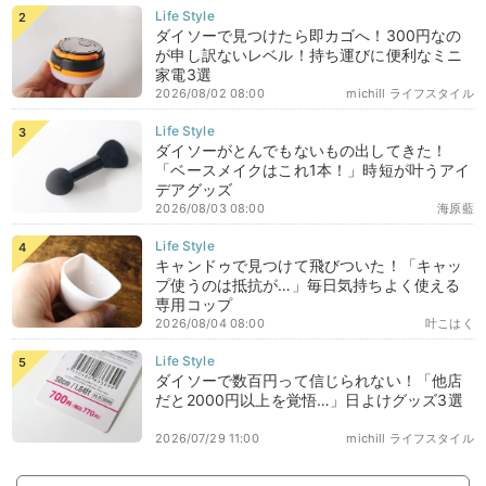
ダイソーで見つけたら即カゴへ！300円なの
が申し訳ないレベル！持ち運びに便利なミニ
家電3選
2026/08/02 08:00
michill ライフスタイル
ダイソーがとんでもないもの出してきた！
「ベースメイクはこれ1本！」時短が叶うアイ
デアグッズ
2026/08/03 08:00
海原藍
キャンドゥで見つけて飛びついた！「キャッ
プ使うのは抵抗が…」毎日気持ちよく使える
専用コップ
2026/08/04 08:00
叶こはく
ダイソーで数百円って信じられない！「他店
だと2000円以上を覚悟…」日よけグッズ3選
2026/07/29 11:00
michill ライフスタイル