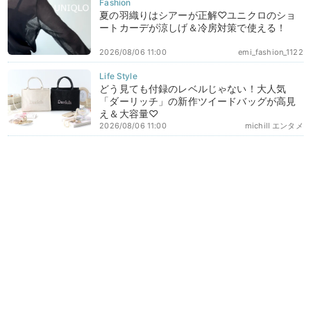
夏の羽織りはシアーが正解♡ユニクロのショ
ートカーデが涼しげ＆冷房対策で使える！
2026/08/06 11:00
emi_fashion_1122
どう見ても付録のレベルじゃない！大人気
「ダーリッチ」の新作ツイードバッグが高見
え＆大容量♡
2026/08/06 11:00
michill エンタメ