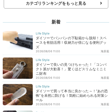
カテゴリランキングをもっと見る
新着
ダイソーでパンパンの下駄箱から脱却！スペ
ースを有効活用！収納力が倍になる便利グッ
ズ
2026/08/06 11:00
海原藍
ダイソーで良いの見つけちゃった！「コンパ
クト派が大歓喜！」驚くほどスリムなミニミ
ニ財布
2026/08/06 11:00
海原藍
ダイソーで買って本当に良かった～！“あの恐
怖”を未然に防げる！気軽に始められる対策シ
ール
2026/08/06 11:00
海原藍