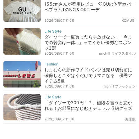
155cmさんが着用レビュー♡GUの体型カバー
ペプラムTのNG＆OKコーデ
2026/08/07 11:00
KOMUGI
ダイソーで一度買ったら手放せない！「今ま
での苦労は一体…」ってくらい優秀なスポン
ジ3選
2026/08/07 11:00
michill ライフスタイル
しまむらの新作ワイドパンツは売り切れ前に
確保しとこ♡はくだけでサマになる！優秀ア
イテム5選
2026/08/07 11:00
michill ファッション
「ダイソーで300円！？」値段を言うと驚か
れる！お部屋になじむナチュラル収納グッズ
2026/08/07 11:00
海原藍