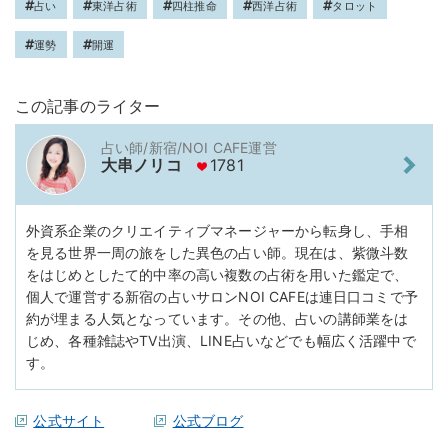
占い
東洋占術
四柱推命
西洋占術
タロット
運勢
開運
この記事のライター
占い師/新宿/NOI CAFE運営
大串ノリコ
1781
外資系企業のクリエイティブマネージャーから転身し、手相
を見る世界一周の旅をした異色の占い師。現在は、紫微斗数
をはじめとしたて的中率の高い複数の占術を用いた鑑定で、
個人で運営する新宿の占いサロンNOI CAFEは連日口コミで予
約が埋まる人気となっています。その他、占いの講師業をは
じめ、各種雑誌やTV出演、LINE占いなどでも幅広く活躍中で
す。
公式サイト
公式ブログ