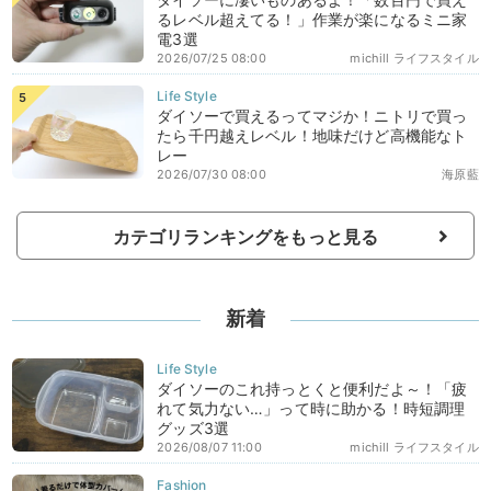
るレベル超えてる！」作業が楽になるミニ家
電3選
2026/07/25 08:00
michill ライフスタイル
ダイソーで買えるってマジか！ニトリで買っ
たら千円越えレベル！地味だけど高機能なト
レー
2026/07/30 08:00
海原藍
カテゴリランキングをもっと見る
新着
ダイソーのこれ持っとくと便利だよ～！「疲
れて気力ない…」って時に助かる！時短調理
グッズ3選
2026/08/07 11:00
michill ライフスタイル