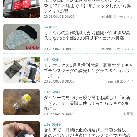
ユニクロのお盆休み特別セールがアツい
♡【13日木曜まで！】即チェックしたいお得
アイテム5選
2026/08/08 08:00
michill ファッション
しまむらの新作羽織りがお値段バグすぎ♡高
見えなのに全部2000円以下でコスパ最高！
2026/08/08 08:00
michill ファッション
モノマックス9月号増刊付録、豪華すぎ！キャ
プテンスタッグの調光サングラス＆ショルダ
ーポーチ
2026/08/08 08:00
michill エンタメ
ダイソーで見つけた絞り器をお試し！「斬新
すぎん！？」実際に使ってみたらまさかの結
果に…
2026/08/08 08:00
海原藍
セリアで「日焼け止め持運び」問題を解決！
夏のお出かけが快適に！アルミタイプの詰め