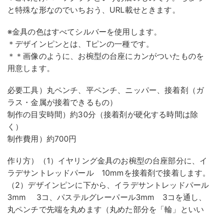
と特殊な形なのでいちおう、URL載せときます。
※金具の色はすべてシルバーを使用します。
＊デザインピンとは、Tピンの一種です。
＊＊画像のように、お椀型の台座にカンがついたものを
用意します。
必要工具）丸ペンチ、平ペンチ、ニッパー、接着剤（ガ
ラス・金属が接着できるもの）
制作の目安時間）約30分（接着剤が硬化する時間は除
く）
制作費用）約700円
作り方）（1）イヤリング金具のお椀型の台座部分に、イ
ラデサントレッドパール 10mmを接着剤で接着します。
（2）デザインピンに下から、イラデサントレッドパール
3mm 3コ、パステルグレーパール3mm 3コを通し、
丸ペンチで先端を丸めます（丸めた部分を「輪」といい