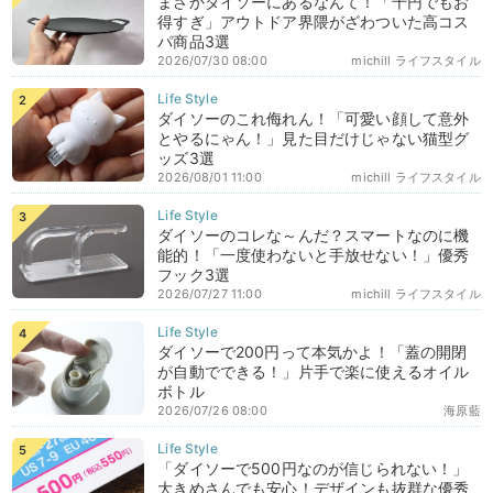
まさかダイソーにあるなんて！「千円でもお
得すぎ」アウトドア界隈がざわついた高コス
パ商品3選
2026/07/30 08:00
michill ライフスタイル
ダイソーのこれ侮れん！「可愛い顔して意外
とやるにゃん！」見た目だけじゃない猫型グ
ッズ3選
2026/08/01 11:00
michill ライフスタイル
ダイソーのコレな～んだ？スマートなのに機
能的！「一度使わないと手放せない！」優秀
フック3選
2026/07/27 11:00
michill ライフスタイル
ダイソーで200円って本気かよ！「蓋の開閉
が自動でできる！」片手で楽に使えるオイル
ボトル
2026/07/26 08:00
海原藍
「ダイソーで500円なのが信じられない！」
大きめさんでも安心！デザインも抜群な優秀