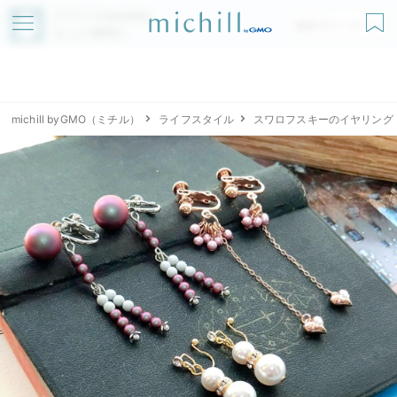
アプリでmichillが
無料ダウンロード
もっと便利に
michill byGMO（ミチル）
ライフスタイル
スワロフスキーのイヤリング