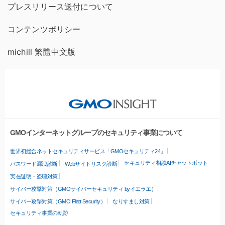
プレスリリース送付について
コンテンツポリシー
michill 繁體中文版
GMOインターネットグループのセキュリティ事業について
世界初総合ネットセキュリティサービス「GMOセキュリティ24」
セキュリティ相談AIチャットボット
パスワード漏洩診断
Webサイトリスク診断
実在証明・盗聴対策
サイバー攻撃対策（GMOサイバーセキュリティ byイエラエ）
サイバー攻撃対策（GMO Flatt Security）
なりすまし対策
セキュリティ事業の軌跡