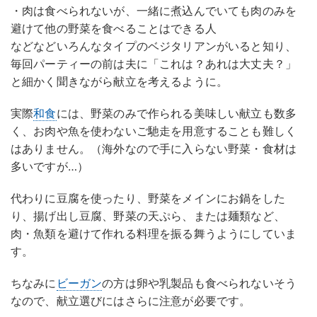
・肉は食べられないが、一緒に煮込んでいても肉のみを
避けて他の野菜を食べることはできる人
などなどいろんなタイプのベジタリアンがいると知り、
毎回パーティーの前は夫に「これは？あれは大丈夫？」
と細かく聞きながら献立を考えるように。
実際
和食
には、野菜のみで作られる美味しい献立も数多
く、お肉や魚を使わないご馳走を用意することも難しく
はありません。（海外なので手に入らない野菜・食材は
多いですが…）
代わりに豆腐を使ったり、野菜をメインにお鍋をした
り、揚げ出し豆腐、野菜の天ぷら、または麺類など、
肉・魚類を避けて作れる料理を振る舞うようにしていま
す。
ちなみに
ビーガン
の方は卵や乳製品も食べられないそう
なので、献立選びにはさらに注意が必要です。