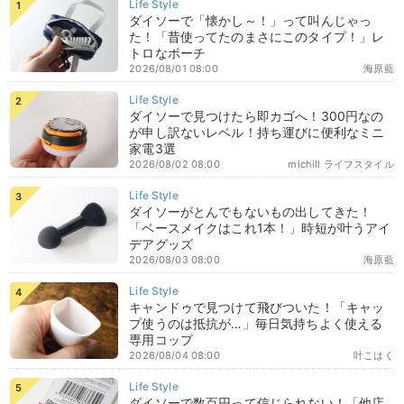
ダイソーで「懐かし～！」って叫んじゃっ
た！「昔使ってたのまさにこのタイプ！」レ
トロなポーチ
2026/08/01 08:00
海原藍
ダイソーで見つけたら即カゴへ！300円なの
が申し訳ないレベル！持ち運びに便利なミニ
家電3選
2026/08/02 08:00
michill ライフスタイル
ダイソーがとんでもないもの出してきた！
「ベースメイクはこれ1本！」時短が叶うアイ
デアグッズ
2026/08/03 08:00
海原藍
キャンドゥで見つけて飛びついた！「キャッ
プ使うのは抵抗が…」毎日気持ちよく使える
専用コップ
2026/08/04 08:00
叶こはく
ダイソーで数百円って信じられない！「他店