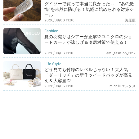
ダイソーで買って本当に良かった～！“あの恐
怖”を未然に防げる！気軽に始められる対策シ
ール
2026/08/06 11:00
海原藍
夏の羽織りはシアーが正解♡ユニクロのショ
ートカーデが涼しげ＆冷房対策で使える！
2026/08/06 11:00
emi_fashion_1122
どう見ても付録のレベルじゃない！大人気
「ダーリッチ」の新作ツイードバッグが高見
え＆大容量♡
2026/08/06 11:00
michill エンタメ