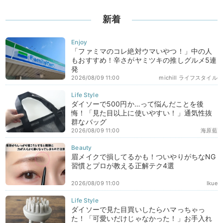
新着
「ファミマのコレ絶対ウマいやつ！」中の人
もおすすめ！辛さがヤミツキの推しグルメ5連
発
2026/08/09 11:00
michill ライフスタイル
ダイソーで500円か…って悩んだことを後
悔！「見た目以上に使いやすい！」通気性抜
群なバッグ
2026/08/09 11:00
海原藍
眉メイクで損してるかも！ついやりがちなNG
習慣とプロが教える正解テク4選
2026/08/09 11:00
Ikue
ダイソーで見た目買いしたらハマっちゃっ
た！「可愛いだけじゃなかった！」お手入れ