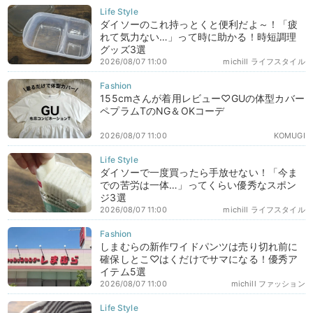
ダイソーのこれ持っとくと便利だよ～！「疲
れて気力ない…」って時に助かる！時短調理
グッズ3選
2026/08/07 11:00
michill ライフスタイル
155cmさんが着用レビュー♡GUの体型カバー
ペプラムTのNG＆OKコーデ
2026/08/07 11:00
KOMUGI
ダイソーで一度買ったら手放せない！「今ま
での苦労は一体…」ってくらい優秀なスポン
ジ3選
2026/08/07 11:00
michill ライフスタイル
しまむらの新作ワイドパンツは売り切れ前に
確保しとこ♡はくだけでサマになる！優秀ア
イテム5選
2026/08/07 11:00
michill ファッション