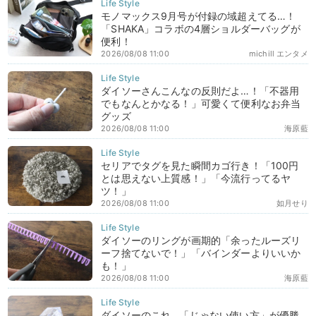
モノマックス9月号が付録の域超えてる…！
「SHAKA」コラボの4層ショルダーバッグが
便利！
2026/08/08 11:00
michill エンタメ
ダイソーさんこんなの反則だよ…！「不器用
でもなんとかなる！」可愛くて便利なお弁当
グッズ
2026/08/08 11:00
海原藍
セリアでタグを見た瞬間カゴ行き！「100円
とは思えない上質感！」「今流行ってるヤ
ツ！」
2026/08/08 11:00
如月せり
ダイソーのリングが画期的「余ったルーズリ
ーフ捨てないで！」「バインダーよりいいか
も！」
2026/08/08 11:00
海原藍
ダイソーのこれ…「じゃない使い方」が優勝