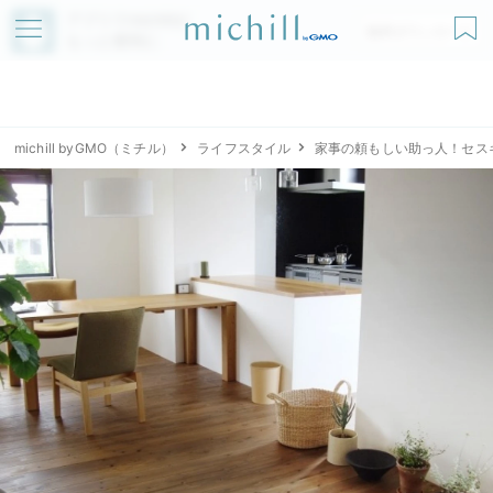
アプリでmichillが
無料ダウンロード
もっと便利に
michill byGMO（ミチル）
ライフスタイル
家事の頼もしい助っ人！セス