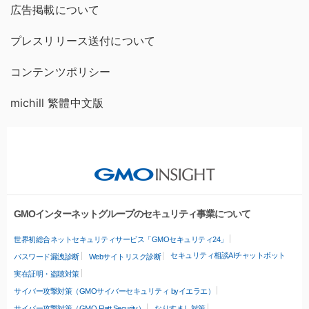
広告掲載について
プレスリリース送付について
コンテンツポリシー
michill 繁體中文版
GMOインターネットグループのセキュリティ事業について
世界初総合ネットセキュリティサービス「GMOセキュリティ24」
セキュリティ相談AIチャットボット
パスワード漏洩診断
Webサイトリスク診断
実在証明・盗聴対策
サイバー攻撃対策（GMOサイバーセキュリティ byイエラエ）
サイバー攻撃対策（GMO Flatt Security）
なりすまし対策