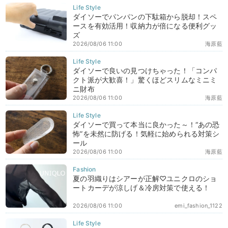
ダイソーでパンパンの下駄箱から脱却！スペ
ースを有効活用！収納力が倍になる便利グッ
ズ
2026/08/06 11:00
海原藍
ダイソーで良いの見つけちゃった！「コンパ
クト派が大歓喜！」驚くほどスリムなミニミ
ニ財布
2026/08/06 11:00
海原藍
ダイソーで買って本当に良かった～！“あの恐
怖”を未然に防げる！気軽に始められる対策シ
ール
2026/08/06 11:00
海原藍
夏の羽織りはシアーが正解♡ユニクロのショ
ートカーデが涼しげ＆冷房対策で使える！
2026/08/06 11:00
emi_fashion_1122