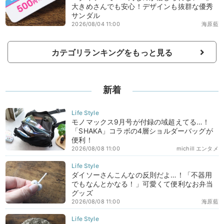
大きめさんでも安心！デザインも抜群な優秀
サンダル
2026/08/04 11:00
海原藍
カテゴリランキングをもっと見る
新着
モノマックス9月号が付録の域超えてる…！
「SHAKA」コラボの4層ショルダーバッグが
便利！
2026/08/08 11:00
michill エンタメ
ダイソーさんこんなの反則だよ…！「不器用
でもなんとかなる！」可愛くて便利なお弁当
グッズ
2026/08/08 11:00
海原藍