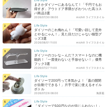
まさかダイソーにあるなんて！「千円でもお
得すぎ」アウトドア界隈がざわついた高コス
パ商品3選
2026/07/30 08:00
michill ライフスタイル
ダイソーのこれ侮れん！「可愛い顔して意外
とやるにゃん！」見た目だけじゃない猫型グ
ッズ3選
2026/08/01 11:00
michill ライフスタイル
ダイソーのコレな～んだ？スマートなのに機
能的！「一度使わないと手放せない！」優秀
フック3選
2026/07/27 11:00
michill ライフスタイル
ダイソーで200円って本気かよ！「蓋の開閉
が自動でできる！」片手で楽に使えるオイル
ボトル
2026/07/26 08:00
海原藍
「ダイソーで500円なのが信じられない！」