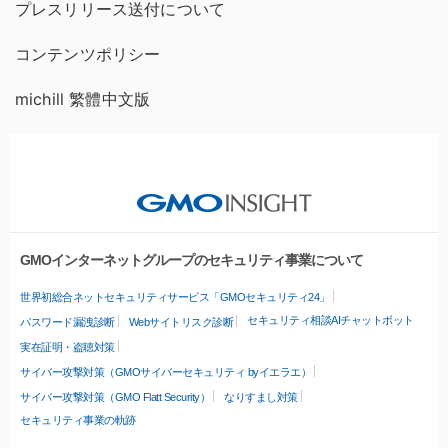
プレスリリース送付について
コンテンツポリシー
michill 繁體中文版
GMOインターネットグループのセキュリティ事業について
世界初総合ネットセキュリティサービス「GMOセキュリティ24」
セキュリティ相談AIチャットボット
パスワード漏洩診断
Webサイトリスク診断
実在証明・盗聴対策
サイバー攻撃対策（GMOサイバーセキュリティ byイエラエ）
サイバー攻撃対策（GMO Flatt Security）
なりすまし対策
セキュリティ事業の軌跡