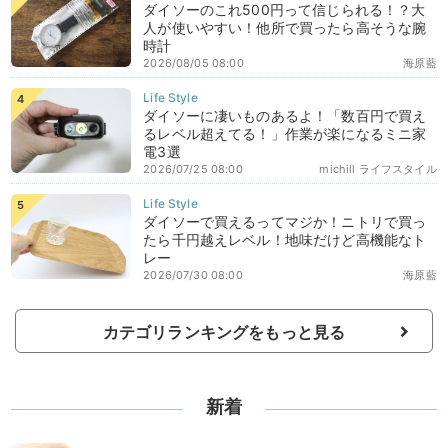
ダイソーのこれ500円って信じられる！？大
人が使いやすい！他所で買ったら高そうな腕
時計
2026/08/05 08:00
海原藍
ダイソーに凄いものあるよ！「数百円で買え
るレベル超えてる！」作業が楽になるミニ家
電3選
2026/07/25 08:00
michill ライフスタイル
ダイソーで買えるってマジか！ニトリで買っ
たら千円越えレベル！地味だけど高機能なト
レー
2026/07/30 08:00
海原藍
カテゴリランキングをもっと見る
新着