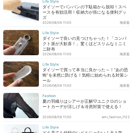
ダイソーでパンパンの下駄箱から脱却！スペ
ースを有効活用！収納力が倍になる便利グッ
ズ
2026/08/06 11:00
海原藍
ダイソーで良いの見つけちゃった！「コンパ
クト派が大歓喜！」驚くほどスリムなミニミ
ニ財布
2026/08/06 11:00
海原藍
ダイソーで買って本当に良かった～！“あの恐
怖”を未然に防げる！気軽に始められる対策シ
ール
2026/08/06 11:00
海原藍
夏の羽織りはシアーが正解♡ユニクロのショ
ートカーデが涼しげ＆冷房対策で使える！
2026/08/06 11:00
emi_fashion_1122
どう見ても付録のレベルじゃない！大人気