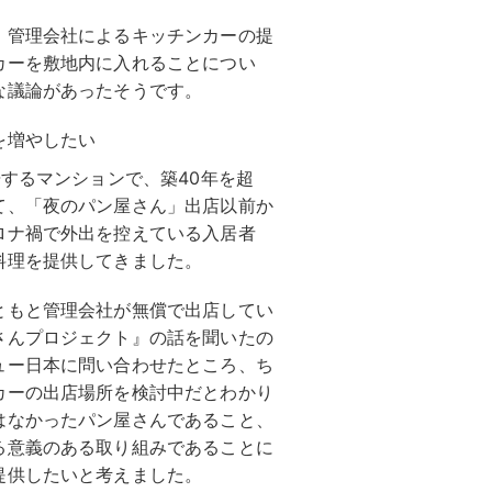
、管理会社によるキッチンカーの提
カーを敷地内に入れることについ
な議論があったそうです。
を増やしたい
居するマンションで、築40年を超
て、「夜のパン屋さん」出店以前か
ロナ禍で外出を控えている入居者
料理を提供してきました。
ともと管理会社が無償で出店してい
さんプロジェクト』の話を聞いたの
ュー日本に問い合わせたところ、ち
カーの出店場所を検討中だとわかり
はなかったパン屋さんであること、
る意義のある取り組みであることに
提供したいと考えました。