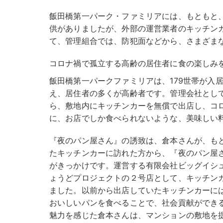
飯田橋第一パーク・ファミリアには、もともと
供がありましたが、外部の運営業者のキッチン
て、管理組合では、防犯面などから、さまざま
コロナ禍で孤立する高齢の居住者に食の楽しみ
飯田橋第一パークファミリアは、179世帯が入
え、居住者の多くが高齢者です。管理会社とし
ら、敷地内にキッチンカーを無償で出店し、コ
に、お店でしか食べられないような、美味しい
『夜のパン屋さん』の誘致は、倉本さんが、も
たキッチンカーに訪れた方から、『夜のパン屋
がきっかけです。運営する有限会社ビッグイシ
ょうどプロジェクトの２号店として、キッチン
ました。以前から出店していたキッチンカーに
おいしいパンを食べることで、社会貢献ができ
魅力を感じた倉本さんは、マンションの敷地を